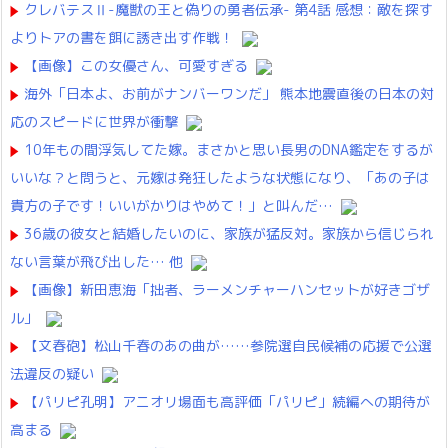
クレバテスⅡ-魔獣の王と偽りの勇者伝承- 第4話 感想：敵を探す
よりトアの書を餌に誘き出す作戦！
【画像】この女優さん、可愛すぎる
海外「日本よ、お前がナンバーワンだ」 熊本地震直後の日本の対
応のスピードに世界が衝撃
10年もの間浮気してた嫁。まさかと思い長男のDNA鑑定をするが
いいな？と問うと、元嫁は発狂したような状態になり、「あの子は
貴方の子です！いいがかりはやめて！」と叫んだ…
36歳の彼女と結婚したいのに、家族が猛反対。家族から信じられ
ない言葉が飛び出した… 他
【画像】新田恵海「拙者、ラーメンチャーハンセットが好きゴザ
ル」
【文春砲】松山千春のあの曲が……参院選自民候補の応援で公選
法違反の疑い
【パリピ孔明】アニオリ場面も高評価「パリピ」続編への期待が
高まる