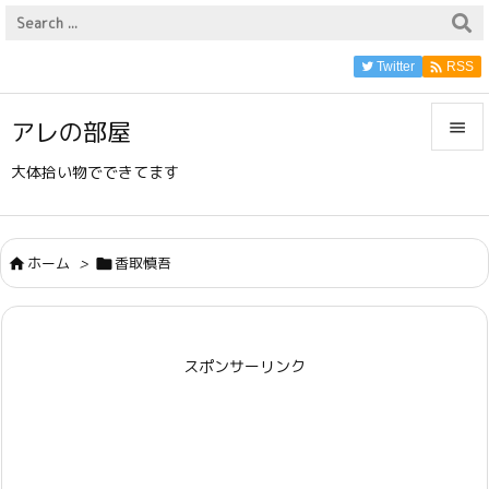

Twitter
RSS
アレの部屋


大体拾い物でできてます
メニュ

サイド
ホーム
>
香取慎吾



前へ

スポンサーリンク
次へ

検索