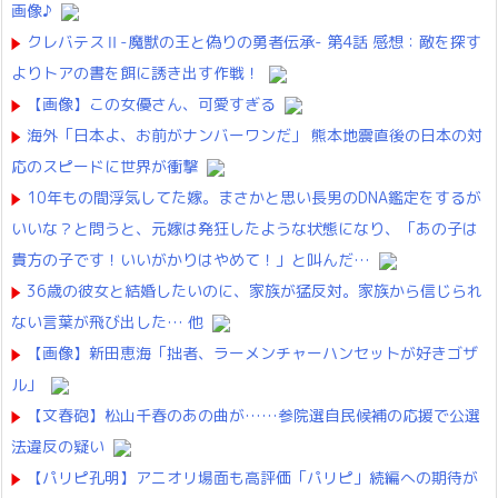
画像♪
クレバテスⅡ-魔獣の王と偽りの勇者伝承- 第4話 感想：敵を探す
よりトアの書を餌に誘き出す作戦！
【画像】この女優さん、可愛すぎる
海外「日本よ、お前がナンバーワンだ」 熊本地震直後の日本の対
応のスピードに世界が衝撃
10年もの間浮気してた嫁。まさかと思い長男のDNA鑑定をするが
いいな？と問うと、元嫁は発狂したような状態になり、「あの子は
貴方の子です！いいがかりはやめて！」と叫んだ…
36歳の彼女と結婚したいのに、家族が猛反対。家族から信じられ
ない言葉が飛び出した… 他
【画像】新田恵海「拙者、ラーメンチャーハンセットが好きゴザ
ル」
【文春砲】松山千春のあの曲が……参院選自民候補の応援で公選
法違反の疑い
【パリピ孔明】アニオリ場面も高評価「パリピ」続編への期待が