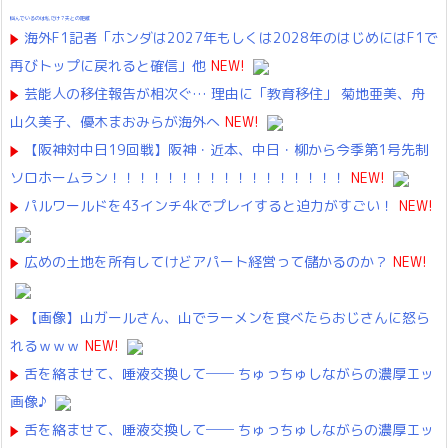
悩んでいるのは私だけ？夫との距離
海外F1記者「ホンダは2027年もしくは2028年のはじめにはF1で
再びトップに戻れると確信」他
NEW!
芸能人の移住報告が相次ぐ… 理由に「教育移住」 菊地亜美、舟
山久美子、優木まおみらが海外へ
NEW!
【阪神対中日19回戦】阪神・近本、中日・柳から今季第1号先制
ソロホームラン！！！！！！！！！！！！！！！！！
NEW!
パルワールドを43インチ4kでプレイすると迫力がすごい！
NEW!
広めの土地を所有してけどアパート経営って儲かるのか？
NEW!
【画像】山ガールさん、山でラーメンを食べたらおじさんに怒ら
れるｗｗｗ
NEW!
舌を絡ませて、唾液交換して── ちゅっちゅしながらの濃厚エッ
画像♪
舌を絡ませて、唾液交換して── ちゅっちゅしながらの濃厚エッ