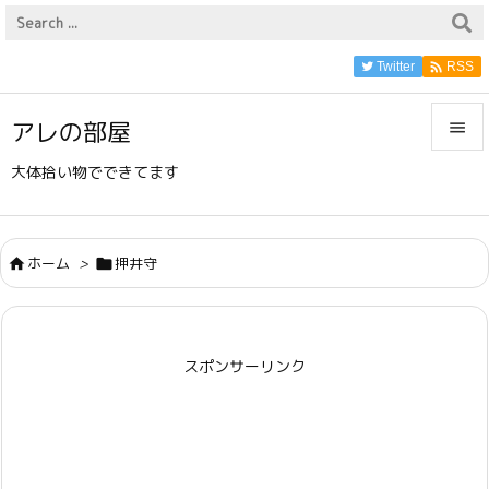

Twitter
RSS
アレの部屋


大体拾い物でできてます
メニュ

サイド
ホーム
>
押井守



前へ

スポンサーリンク
次へ

検索