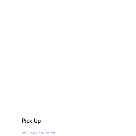
Pick Up
不器用な二人が辿り着いた、切なく温かい恋物語