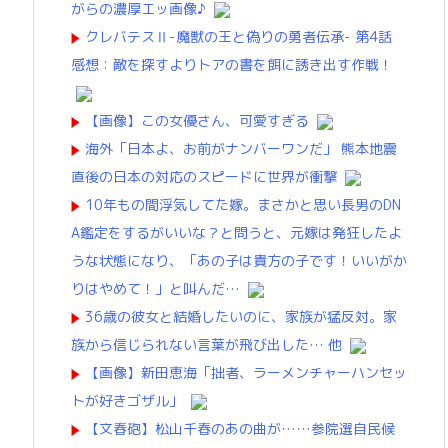
がらの濃厚エッ画像♪
クレバテスⅡ-魔獣の王と偽りの勇者伝承- 第4話
感想：敵を探すよりトアの書を餌に誘き出す作戦！
【画像】この女優さん、可愛すぎる
海外「日本よ、お前がナンバーワンだ」 熊本地震
直後の日本の対応のスピードに世界が衝撃
10年もの間浮気してた嫁。まさかと思い長男のDN
A鑑定をするがいいな？と問うと、元嫁は発狂したよ
うな状態になり、「あの子は貴方の子です！いいがか
りはやめて！」と叫んだ…
36歳の彼女と結婚したいのに、家族が猛反対。家
族から信じられない言葉が飛び出した… 他
【画像】新田恵海「拙者、ラーメンチャーハンセッ
トが好きゴザル」
【文春砲】松山千春のあの曲が……参院選自民候