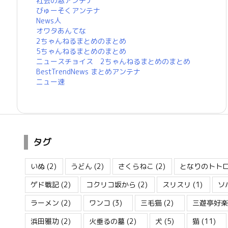
社会の窓アンテナ
びゅーそくアンテナ
News人
オワタあんてな
2ちゃんねるまとめのまとめ
5ちゃんねるまとめのまとめ
ニュースチョイス 2ちゃんねるまとめのまとめ
BestTrendNews まとめアンテナ
ニュー速
タグ
いぬ
(2)
うどん
(2)
さくらねこ
(2)
となりのトト
ゲド戦記
(2)
コクリコ坂から
(2)
スリスリ
(1)
ソ
ラーメン
(2)
ワンコ
(3)
三毛猫
(2)
三遊亭好楽
浜田雅功
(2)
火垂るの墓
(2)
犬
(5)
猫
(11)