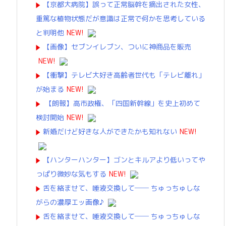
【京都大病院】誤って正常脳幹を摘出された女性､
重篤な植物状態だが意識は正常で何かを思考している
と判明他
NEW!
【画像】セブンイレブン、ついに神商品を販売
NEW!
【衝撃】テレビ大好き高齢者世代も「テレビ離れ」
が始まる
NEW!
【朗報】高市政権、「四国新幹線」を史上初めて
検討開始
NEW!
新婚だけど好きな人ができたかも知れない
NEW!
【ハンターハンター】ゴンとキルアより低いってや
っぱり微妙な気もする
NEW!
舌を絡ませて、唾液交換して── ちゅっちゅしな
がらの濃厚エッ画像♪
舌を絡ませて、唾液交換して── ちゅっちゅしな