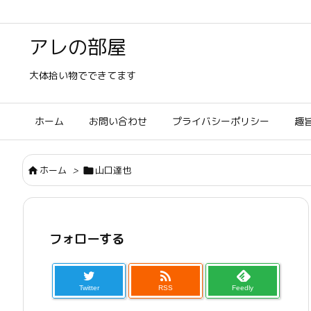
アレの部屋
大体拾い物でできてます
ホーム
お問い合わせ
プライバシーポリシー
趣
ホーム
>
山口達也


フォローする

Twitter
RSS
Feedly