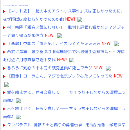
ゾッとして、ほろりとする奇妙な物語。
【ネット史】「鏡の中のアクトレス事件」夫は正しかったのに、
なぜ喧嘩は終わらなかったのか他
NEW!
村上宗隆「雑音は気にしない」 批判も評価も響かない？メジャ
ーで貫く揺るがぬ信念
NEW!
【悲報】中国の「置き配」、イカレてて草ｗｗｗｗ
NEW!
西武に激震 渡部聖弥は眼窩底骨折で出場選手登録抹消へ…左ほ
お付近に打球直撃で途中交代
NEW!
るろうに剣心の十本刀の残党全員に死亡フラグ
NEW!
【画像】ローラさん、マジで北京ダックみたいになってた
NEW!
舌を絡ませて、唾液交換して── ちゅっちゅしながらの濃厚エッ
画像♪
舌を絡ませて、唾液交換して── ちゅっちゅしながらの濃厚エッ
画像♪
クレバテスⅡ-魔獣の王と偽りの勇者伝承- 第4話 感想：敵を探す