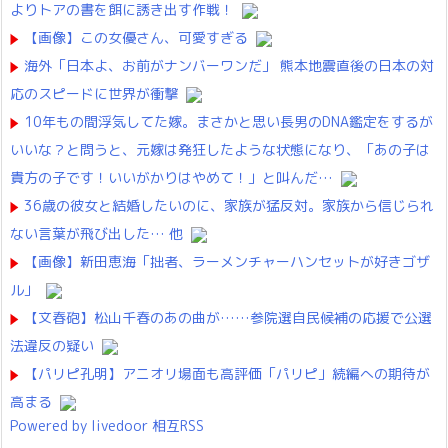
よりトアの書を餌に誘き出す作戦！
【画像】この女優さん、可愛すぎる
海外「日本よ、お前がナンバーワンだ」 熊本地震直後の日本の対
応のスピードに世界が衝撃
10年もの間浮気してた嫁。まさかと思い長男のDNA鑑定をするが
いいな？と問うと、元嫁は発狂したような状態になり、「あの子は
貴方の子です！いいがかりはやめて！」と叫んだ…
36歳の彼女と結婚したいのに、家族が猛反対。家族から信じられ
ない言葉が飛び出した… 他
【画像】新田恵海「拙者、ラーメンチャーハンセットが好きゴザ
ル」
【文春砲】松山千春のあの曲が……参院選自民候補の応援で公選
法違反の疑い
【パリピ孔明】アニオリ場面も高評価「パリピ」続編への期待が
高まる
Powered by livedoor 相互RSS