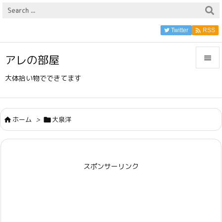

Twitter
RSS
アレの部屋


大体拾い物でできてます
メニュ

サイド
ホーム
>
大泉洋



前へ

スポンサーリンク
次へ

検索