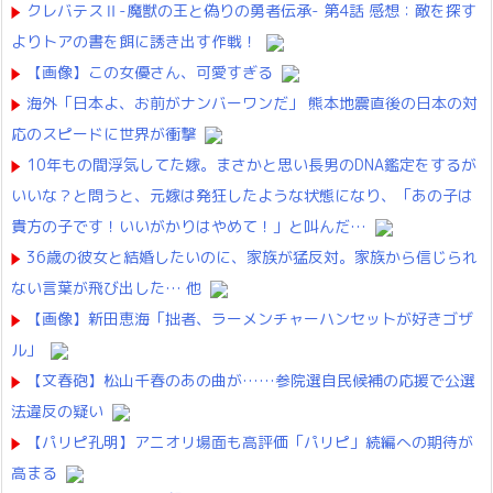
クレバテスⅡ-魔獣の王と偽りの勇者伝承- 第4話 感想：敵を探す
よりトアの書を餌に誘き出す作戦！
【画像】この女優さん、可愛すぎる
海外「日本よ、お前がナンバーワンだ」 熊本地震直後の日本の対
応のスピードに世界が衝撃
10年もの間浮気してた嫁。まさかと思い長男のDNA鑑定をするが
いいな？と問うと、元嫁は発狂したような状態になり、「あの子は
貴方の子です！いいがかりはやめて！」と叫んだ…
36歳の彼女と結婚したいのに、家族が猛反対。家族から信じられ
ない言葉が飛び出した… 他
【画像】新田恵海「拙者、ラーメンチャーハンセットが好きゴザ
ル」
【文春砲】松山千春のあの曲が……参院選自民候補の応援で公選
法違反の疑い
【パリピ孔明】アニオリ場面も高評価「パリピ」続編への期待が
高まる