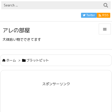

Twitter
RSS
アレの部屋


大体拾い物でできてます
メニュ

サイド
ホーム
>
ブラットピット



前へ

スポンサーリンク
次へ

検索