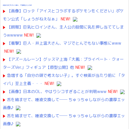
成長の先で気づいた想い、不器用な大人の恋
【画像】ロッテ「アイスとコラボするポケモンをください」ポケ
モン公式「しょうがねえなぁ」
NEW!
【朗報】巨乳ヒロインさん、主人公の股間に乳を押し当ててしま
うwwwww
NEW!
【衝撃】巨人・井上温大さん、マジでとんでもない事態にwww
NEW!
【アズールレーン】グッスマ上海「大鳳：プライベート・クォー
ターズVer.」フィギュア【原型公開】他
NEW!
急増する「自分の頭で考えない子」。すぐ検索が当たり前に 「タ
イパ」至上主義・・・
NEW!
【画像】日本のOL、やはりシコすぎることが判明www
NEW!
舌を絡ませて、唾液交換して── ちゅっちゅしながらの濃厚エッ
画像♪
舌を絡ませて、唾液交換して── ちゅっちゅしながらの濃厚エッ
画像♪