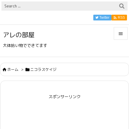

Twitter
RSS
アレの部屋


大体拾い物でできてます
メニュ

サイド
ホーム
>
ニコラスケイジ



前へ

スポンサーリンク
次へ

検索