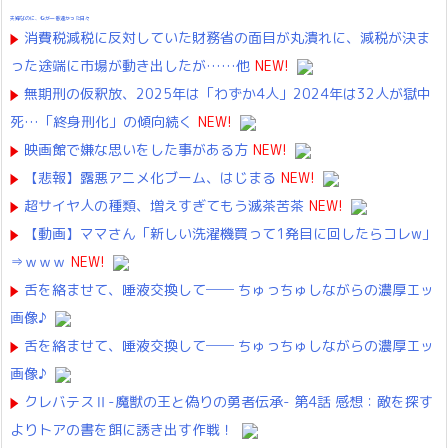
夫婦なのに、心が一番遠かった日々
消費税減税に反対していた財務省の面目が丸潰れに、減税が決ま
った途端に市場が動き出したが……他
NEW!
無期刑の仮釈放、2025年は「わずか4人」2024年は32人が獄中
死…「終身刑化」の傾向続く
NEW!
映画館で嫌な思いをした事がある方
NEW!
【悲報】露悪アニメ化ブーム、はじまる
NEW!
超サイヤ人の種類、増えすぎてもう滅茶苦茶
NEW!
【動画】ママさん「新しい洗濯機買って1発目に回したらコレw」
⇒ｗｗｗ
NEW!
舌を絡ませて、唾液交換して── ちゅっちゅしながらの濃厚エッ
画像♪
舌を絡ませて、唾液交換して── ちゅっちゅしながらの濃厚エッ
画像♪
クレバテスⅡ-魔獣の王と偽りの勇者伝承- 第4話 感想：敵を探す
よりトアの書を餌に誘き出す作戦！