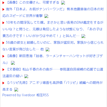
【画像】この女優さん、可愛すぎる
海外「日本よ、お前がナンバーワンだ」 熊本地震直後の日本の対
応のスピードに世界が衝撃
10年もの間浮気してた嫁。まさかと思い長男のDNA鑑定をするが
いいな？と問うと、元嫁は発狂したような状態になり、「あの子は
貴方の子です！いいがかりはやめて！」と叫んだ…
36歳の彼女と結婚したいのに、家族が猛反対。家族から信じられ
ない言葉が飛び出した… 他
【画像】新田恵海「拙者、ラーメンチャーハンセットが好きゴザ
ル」
【文春砲】松山千春のあの曲が……参院選自民候補の応援で公選
法違反の疑い
【パリピ孔明】アニオリ場面も高評価「パリピ」続編への期待が
高まる
Powered by livedoor 相互RSS