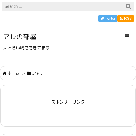

Twitter
RSS
アレの部屋


大体拾い物でできてます
メニュ

サイド
ホーム
>
シャチ



前へ

スポンサーリンク
次へ

検索