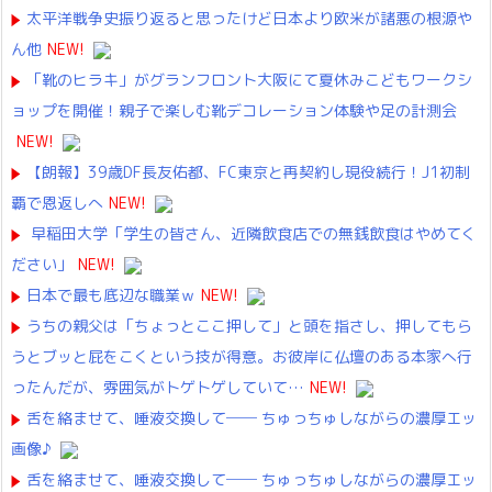
太平洋戦争史振り返ると思ったけど日本より欧米が諸悪の根源や
ん他
NEW!
「靴のヒラキ」がグランフロント大阪にて夏休みこどもワークシ
ョップを開催！親子で楽しむ靴デコレーション体験や足の計測会
NEW!
【朗報】39歳DF長友佑都、FC東京と再契約し現役続行！J1初制
覇で恩返しへ
NEW!
早稲田大学「学生の皆さん、近隣飲食店での無銭飲食はやめてく
ださい」
NEW!
日本で最も底辺な職業ｗ
NEW!
うちの親父は「ちょっとここ押して」と頭を指さし、押してもら
うとブッと屁をこくという技が得意。お彼岸に仏壇のある本家へ行
ったんだが、雰囲気がトゲトゲしていて…
NEW!
舌を絡ませて、唾液交換して── ちゅっちゅしながらの濃厚エッ
画像♪
舌を絡ませて、唾液交換して── ちゅっちゅしながらの濃厚エッ