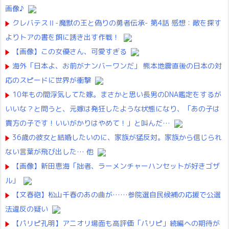
画像♪
クレバテスⅡ-魔獣の王と偽りの勇者伝承- 第4話 感想：敵を探す
よりトアの書を餌に誘き出す作戦！
【画像】この女優さん、可愛すぎる
海外「日本よ、お前がナンバーワンだ」 熊本地震直後の日本の対
応のスピードに世界が衝撃
10年もの間浮気してた嫁。まさかと思い長男のDNA鑑定をするが
いいな？と問うと、元嫁は発狂したような状態になり、「あの子は
貴方の子です！いいがかりはやめて！」と叫んだ…
36歳の彼女と結婚したいのに、家族が猛反対。家族から信じられ
ない言葉が飛び出した… 他
【画像】新田恵海「拙者、ラーメンチャーハンセットが好きゴザ
ル」
【文春砲】松山千春のあの曲が……参院選自民候補の応援で公選
法違反の疑い
【パリピ孔明】アニオリ場面も高評価「パリピ」続編への期待が