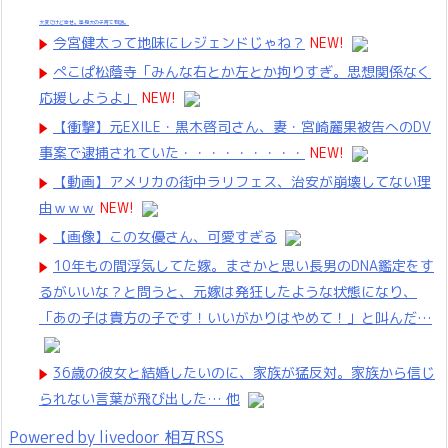
大変だけど幸せ。等身大の子育て物語。
今宮健太って地味にレジェンドじゃね？
NEW!
ぺこぱ松蔭寺「みんな右とか左とか拘りすぎ。思想関係なく
応援しようよ」
NEW!
【衝撃】元EXILE・黒木啓司さん、妻・宮崎麗果被告へのDV
事案で逮捕されていた・・・・・・・・・
NEW!
【動画】アメリカの街中ラリフェス、治安が崩壊してない理
由ｗｗｗ
NEW!
【画像】この女優さん、可愛すぎる
10年もの間浮気してた嫁。まさかと思い長男のDNA鑑定をす
るがいいな？と問うと、元嫁は発狂したような状態になり、
「あの子は貴方の子です！いいがかりはやめて！」と叫んだ…
36歳の彼女と結婚したいのに、家族が猛反対。家族から信じ
られない言葉が飛び出した… 他
Powered by livedoor 相互RSS