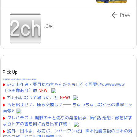

Prev
地蔵
Pick Up
不器用な二人が辿り着いた、切なく温かい恋物語
みい山作者・亜月ねねちゃんがチョロくて可愛いwwwwwww
（※画像あり）他
NEW!
ガル民になって思ったこと
NEW!
舌を絡ませて、唾液交換して── ちゅっちゅしながらの濃厚エッ
画像♪
クレバテスⅡ-魔獣の王と偽りの勇者伝承- 第4話 感想：敵を探す
よりトアの書を餌に誘き出す作戦！
海外「日本よ、お前がナンバーワンだ」 熊本地震直後の日本の対
応のスピードに世界が衝撃