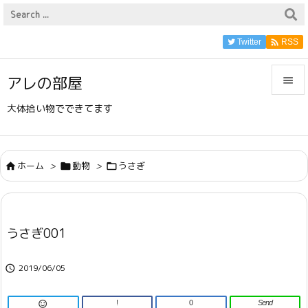

Twitter
RSS
アレの部屋


大体拾い物でできてます
メニュ

サイド
ホーム
>
動物
>
うさぎ




前へ

うさぎ001
次へ

2019/06/05

検索
!
0
Send
