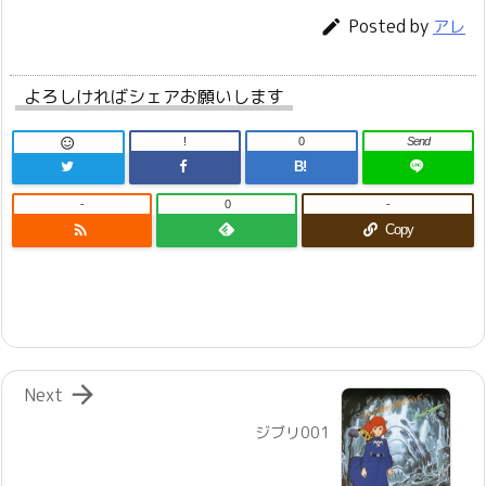
Posted by

アレ
よろしければシェアお願いします
!
0
Send

B!
-
0
-

Copy

Next
ジブリ001