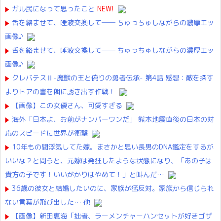
ガル民になって思ったこと
NEW!
舌を絡ませて、唾液交換して── ちゅっちゅしながらの濃厚エッ
画像♪
舌を絡ませて、唾液交換して── ちゅっちゅしながらの濃厚エッ
画像♪
クレバテスⅡ-魔獣の王と偽りの勇者伝承- 第4話 感想：敵を探す
よりトアの書を餌に誘き出す作戦！
【画像】この女優さん、可愛すぎる
海外「日本よ、お前がナンバーワンだ」 熊本地震直後の日本の対
応のスピードに世界が衝撃
10年もの間浮気してた嫁。まさかと思い長男のDNA鑑定をするが
いいな？と問うと、元嫁は発狂したような状態になり、「あの子は
貴方の子です！いいがかりはやめて！」と叫んだ…
36歳の彼女と結婚したいのに、家族が猛反対。家族から信じられ
ない言葉が飛び出した… 他
【画像】新田恵海「拙者、ラーメンチャーハンセットが好きゴザ