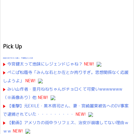
Pick Up
成長の先で気づいた想い、不器用な大人の恋
今宮健太って地味にレジェンドじゃね？
NEW!
ぺこぱ松蔭寺「みんな右とか左とか拘りすぎ。思想関係なく応援
しようよ」
NEW!
みい山作者・亜月ねねちゃんがチョロくて可愛いwwwwwww
（※画像あり）他
NEW!
【衝撃】元EXILE・黒木啓司さん、妻・宮崎麗果被告へのDV事案
で逮捕されていた・・・・・・・・・
NEW!
【動画】アメリカの街中ラリフェス、治安が崩壊してない理由ｗ
ｗｗ
NEW!