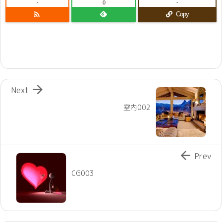
-
0
-

Copy

Next
室内002

Prev
CG003