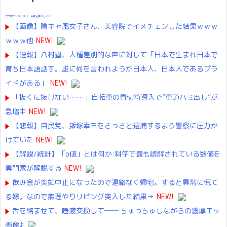
ブブ家のドタバタが、今日も愛おしい！
【画像】陰キャ風女子さん、美容院でイメチェンした結果ｗｗｗ
ｗｗｗ他
NEW!
【速報】八村塁、人種差別的な声に対して「日本で生まれ日本で
育ち日本語話す。誰に何を言われようが日本人、日本人であるプラ
イドがある」
NEW!
「抜くに抜けない……」自転車の青切符導入で”車道ハミ出し”が
急増中
NEW!
【悲報】自民党、飯塚幸三をさっさと逮捕するよう警察に圧力か
けていた
NEW!
【解説/統計】「p値」とは何か:科学で最も誤解されている数値を
専門家が解説する
NEW!
飲み会が突如中止になったので連絡なく帰宅。すると異常に慌て
る嫁。なので無理やりリビング突入した結果→
NEW!
舌を絡ませて、唾液交換して── ちゅっちゅしながらの濃厚エッ
画像♪