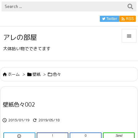

Twitter
RSS
アレの部屋


大体拾い物でできてます
メニュ

サイド
ホーム
>
壁紙
>
色々




前へ

壁紙色々002
次へ

2013/01/19
2019/05/18


検索
!
0
Send
