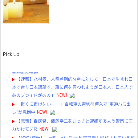
Pick Up
結婚生活の「当たり前」が壊れる瞬間
【速報】八村塁、人種差別的な声に対して「日本で生まれ日
本で育ち日本語話す。誰に何を言われようが日本人、日本人で
あるプライドがある」
NEW!
「抜くに抜けない……」自転車の青切符導入で”車道ハミ出
し”が急増中
NEW!
【悲報】自民党、飯塚幸三をさっさと逮捕するよう警察に圧
力かけていた
NEW!
【解説/統計】「p値」とは何か:科学で最も誤解されている数