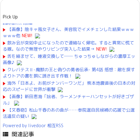
Pick Up
妻が嫌すぎて壊れていった、ある夫の現実
【画像】陰キャ風女子さん、美容院でイメチェンした結果ｗｗｗ
ｗｗｗ他
NEW!
飲み会が突如中止になったので連絡なく帰宅。すると異常に慌て
る嫁。なので無理やりリビング突入した結果→
NEW!
舌を絡ませて、唾液交換して── ちゅっちゅしながらの濃厚エッ
画像♪
クレバテスⅡ-魔獣の王と偽りの勇者伝承- 第4話 感想：敵を探す
よりトアの書を餌に誘き出す作戦！
海外「日本よ、お前がナンバーワンだ」 熊本地震直後の日本の対
応のスピードに世界が衝撃
【画像】新田恵海「拙者、ラーメンチャーハンセットが好きゴザ
ル」
【文春砲】松山千春のあの曲が……参院選自民候補の応援で公選
法違反の疑い
Powered by livedoor 相互RSS
関連記事
