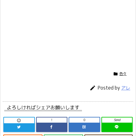
色々

Posted by

アレ
よろしければシェアお願いします
!
0
Send

B!