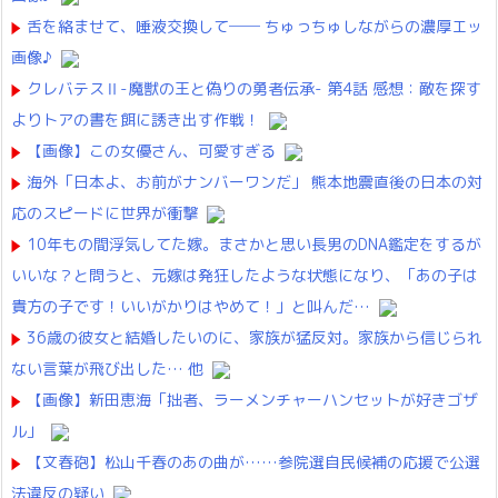
舌を絡ませて、唾液交換して── ちゅっちゅしながらの濃厚エッ
画像♪
クレバテスⅡ-魔獣の王と偽りの勇者伝承- 第4話 感想：敵を探す
よりトアの書を餌に誘き出す作戦！
【画像】この女優さん、可愛すぎる
海外「日本よ、お前がナンバーワンだ」 熊本地震直後の日本の対
応のスピードに世界が衝撃
10年もの間浮気してた嫁。まさかと思い長男のDNA鑑定をするが
いいな？と問うと、元嫁は発狂したような状態になり、「あの子は
貴方の子です！いいがかりはやめて！」と叫んだ…
36歳の彼女と結婚したいのに、家族が猛反対。家族から信じられ
ない言葉が飛び出した… 他
【画像】新田恵海「拙者、ラーメンチャーハンセットが好きゴザ
ル」
【文春砲】松山千春のあの曲が……参院選自民候補の応援で公選
法違反の疑い