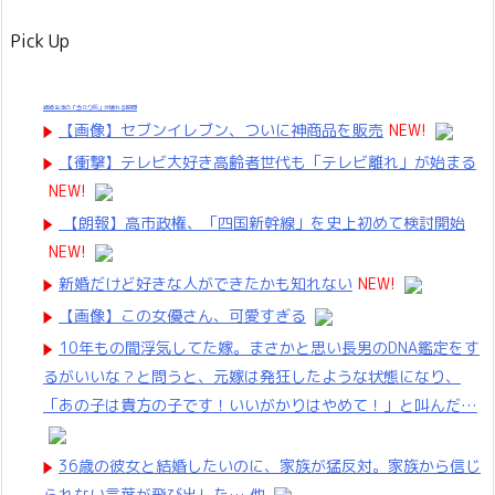
Pick Up
結婚生活の「当たり前」が壊れる瞬間
【画像】セブンイレブン、ついに神商品を販売
NEW!
【衝撃】テレビ大好き高齢者世代も「テレビ離れ」が始まる
NEW!
【朗報】高市政権、「四国新幹線」を史上初めて検討開始
NEW!
新婚だけど好きな人ができたかも知れない
NEW!
【画像】この女優さん、可愛すぎる
10年もの間浮気してた嫁。まさかと思い長男のDNA鑑定をす
るがいいな？と問うと、元嫁は発狂したような状態になり、
「あの子は貴方の子です！いいがかりはやめて！」と叫んだ…
36歳の彼女と結婚したいのに、家族が猛反対。家族から信じ
られない言葉が飛び出した… 他