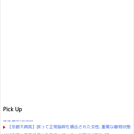
Pick Up
先輩と後輩、距離が変わった日から始まる恋
【京都大病院】誤って正常脳幹を摘出された女性､重篤な植物状態