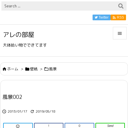

Twitter
RSS
アレの部屋


大体拾い物でできてます
メニュ

サイド
ホーム
>
壁紙
>
風景




前へ

風景002
次へ

2013/01/17
2019/05/18


検索
!
0
Send
