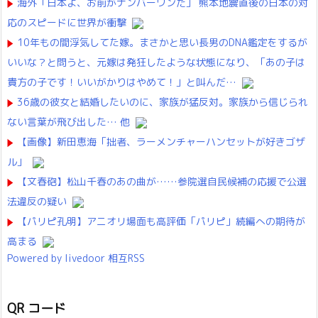
海外「日本よ、お前がナンバーワンだ」 熊本地震直後の日本の対
応のスピードに世界が衝撃
10年もの間浮気してた嫁。まさかと思い長男のDNA鑑定をするが
いいな？と問うと、元嫁は発狂したような状態になり、「あの子は
貴方の子です！いいがかりはやめて！」と叫んだ…
36歳の彼女と結婚したいのに、家族が猛反対。家族から信じられ
ない言葉が飛び出した… 他
【画像】新田恵海「拙者、ラーメンチャーハンセットが好きゴザ
ル」
【文春砲】松山千春のあの曲が……参院選自民候補の応援で公選
法違反の疑い
【パリピ孔明】アニオリ場面も高評価「パリピ」続編への期待が
高まる
Powered by livedoor 相互RSS
QR コード