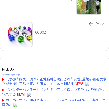

Prev
CG002
Pick Up
好青年の片思いが壊れていくまで
【京都大病院】誤って正常脳幹を摘出された女性､重篤な植物状態
だが意識は正常で何かを思考していると判明他
NEW!
【ハンターハンター】ゴンとキルアより低いってやっぱり微妙な
気もする
NEW!
舌を絡ませて、唾液交換して── ちゅっちゅしながらの濃厚エッ
画像♪