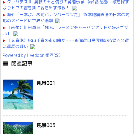
クレバテスⅡ-魔獣の王と偽りの勇者伝承- 第4話 感想：敵を探す
よりトアの書を餌に誘き出す作戦！
海外「日本よ、お前がナンバーワンだ」 熊本地震直後の日本の対
応のスピードに世界が衝撃
【画像】新田恵海「拙者、ラーメンチャーハンセットが好きゴザ
ル」
【文春砲】松山千春のあの曲が……参院選自民候補の応援で公選
法違反の疑い
Powered by livedoor 相互RSS
関連記事

風景001
風景003