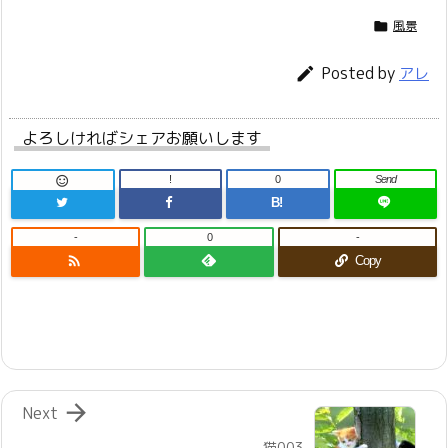
風景

Posted by

アレ
よろしければシェアお願いします
!
0
Send

B!
-
0
-

Copy

Next
猫003