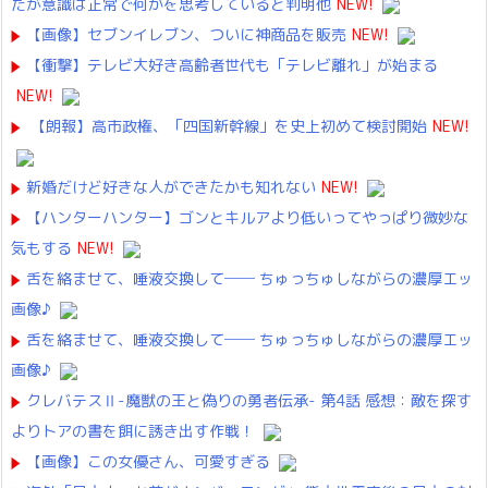
だが意識は正常で何かを思考していると判明他
NEW!
【画像】セブンイレブン、ついに神商品を販売
NEW!
【衝撃】テレビ大好き高齢者世代も「テレビ離れ」が始まる
NEW!
【朗報】高市政権、「四国新幹線」を史上初めて検討開始
NEW!
新婚だけど好きな人ができたかも知れない
NEW!
【ハンターハンター】ゴンとキルアより低いってやっぱり微妙な
気もする
NEW!
舌を絡ませて、唾液交換して── ちゅっちゅしながらの濃厚エッ
画像♪
舌を絡ませて、唾液交換して── ちゅっちゅしながらの濃厚エッ
画像♪
クレバテスⅡ-魔獣の王と偽りの勇者伝承- 第4話 感想：敵を探す
よりトアの書を餌に誘き出す作戦！
【画像】この女優さん、可愛すぎる