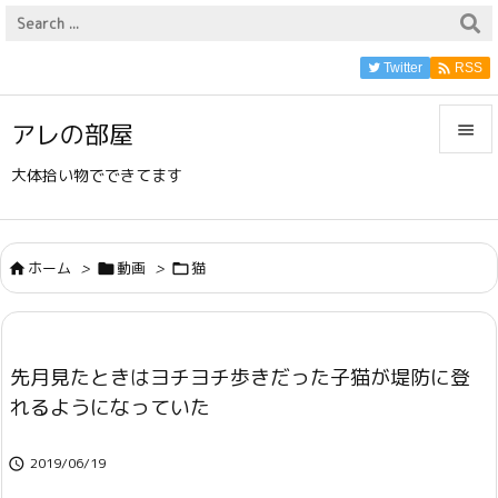

Twitter
RSS
アレの部屋


大体拾い物でできてます
メニュ

サイド
ホーム
>
動画
>
猫




前へ

先月見たときはヨチヨチ歩きだった子猫が堤防に登
次へ
れるようになっていた

検索
2019/06/19
