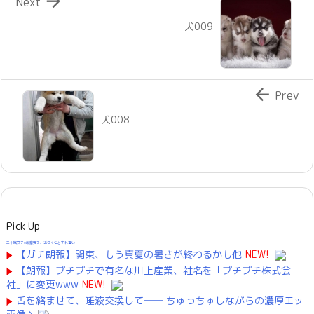

Next
犬009

Prev
犬008
Pick Up
三十路女子×後輩男子、近づく心とすれ違い
【ガチ朗報】関東、もう真夏の暑さが終わるかも他
NEW!
【朗報】プチプチで有名な川上産業、社名を「プチプチ株式会
社」に変更www
NEW!
舌を絡ませて、唾液交換して── ちゅっちゅしながらの濃厚エッ