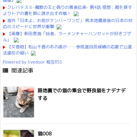
画像♪
クレバテスⅡ-魔獣の王と偽りの勇者伝承- 第4話 感想：敵を探す
よりトアの書を餌に誘き出す作戦！
海外「日本よ、お前がナンバーワンだ」 熊本地震直後の日本の対
応のスピードに世界が衝撃
【画像】新田恵海「拙者、ラーメンチャーハンセットが好きゴザ
ル」
【文春砲】松山千春のあの曲が……参院選自民候補の応援で公選
法違反の疑い
Powered by livedoor 相互RSS
関連記事

路地裏での猫の集会で野良猫をナデナデ
する
猫008