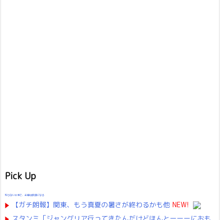
Pick Up
知らない土地で、主婦は孤独になる
【ガチ朗報】関東、もう真夏の暑さが終わるかも他
NEW!
スタンミ「ジャングリア行ってきたんだけどほんとーーーにおも