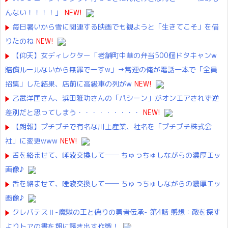
んない！！！！」
NEW!
毎日暑いから雪に関連する映画でも観ようと「生きてこそ」を借
りたのね
NEW!
【仰天】女ディレクター「老舗町中華の弁当500個ドタキャンw
賠償ルールないから無罪でーすw」→常連の俺が電話一本で「全員
招集」した結果、店前に高級車の列がw
NEW!
乙武洋匡さん、浜田雅功さんの「パシーン」がオンエアされず逆
差別だと思ってしまう・・・・・・・・・
NEW!
【朗報】プチプチで有名な川上産業、社名を「プチプチ株式会
社」に変更www
NEW!
舌を絡ませて、唾液交換して── ちゅっちゅしながらの濃厚エッ
画像♪
舌を絡ませて、唾液交換して── ちゅっちゅしながらの濃厚エッ
画像♪
クレバテスⅡ-魔獣の王と偽りの勇者伝承- 第4話 感想：敵を探す
よりトアの書を餌に誘き出す作戦！