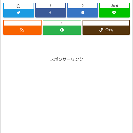
!
0
Send

B!
-
0
-

Copy
スポンサーリンク