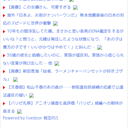
【画像】この女優さん、可愛すぎる
海外「日本よ、お前がナンバーワンだ」 熊本地震直後の日本の対
応のスピードに世界が衝撃
10年もの間浮気してた嫁。まさかと思い長男のDNA鑑定をするが
いいな？と問うと、元嫁は発狂したような状態になり、「あの子は
貴方の子です！いいがかりはやめて！」と叫んだ…
36歳の彼女と結婚したいのに、家族が猛反対。家族から信じられ
ない言葉が飛び出した… 他
【画像】新田恵海「拙者、ラーメンチャーハンセットが好きゴザ
ル」
【文春砲】松山千春のあの曲が……参院選自民候補の応援で公選
法違反の疑い
【パリピ孔明】アニオリ場面も高評価「パリピ」続編への期待が
高まる
Powered by livedoor 相互RSS