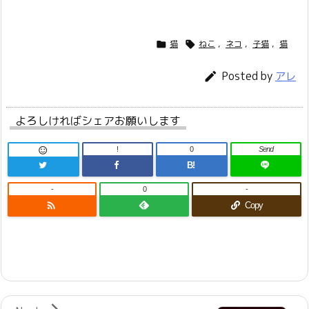
猫
ねこ
,
ネコ
,
子猫
,
猫


Posted by

アレ
よろしければシェアお願いします
!
0
Send

B!
-
0
-

Copy