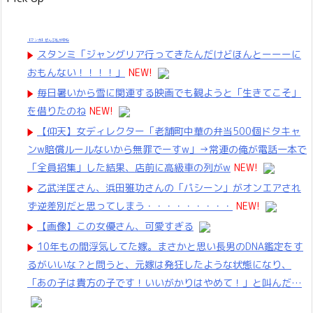
【マンガ】ぜんぶ私が中心
スタンミ「ジャングリア行ってきたんだけどほんとーーーに
おもんない！！！！」
NEW!
毎日暑いから雪に関連する映画でも観ようと「生きてこそ」
を借りたのね
NEW!
【仰天】女ディレクター「老舗町中華の弁当500個ドタキャ
ンw賠償ルールないから無罪でーすw」→常連の俺が電話一本で
「全員招集」した結果、店前に高級車の列がw
NEW!
乙武洋匡さん、浜田雅功さんの「パシーン」がオンエアされ
ず逆差別だと思ってしまう・・・・・・・・・
NEW!
【画像】この女優さん、可愛すぎる
10年もの間浮気してた嫁。まさかと思い長男のDNA鑑定をす
るがいいな？と問うと、元嫁は発狂したような状態になり、
「あの子は貴方の子です！いいがかりはやめて！」と叫んだ…